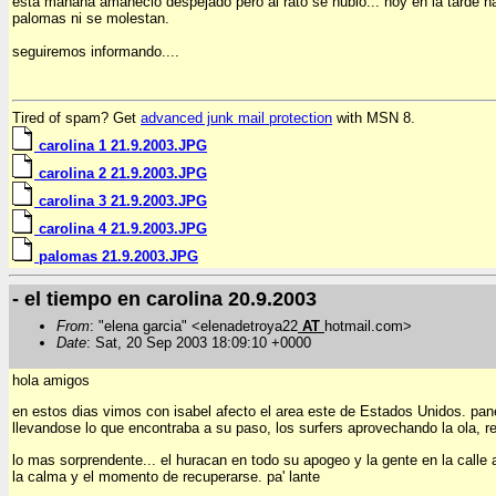
esta mañana amanecio despejado pero al rato se nublo... hoy en la tarde ha 
palomas ni se molestan.
seguiremos informando....
Tired of spam? Get
advanced junk mail protection
with MSN 8.
carolina 1 21.9.2003.JPG
carolina 2 21.9.2003.JPG
carolina 3 21.9.2003.JPG
carolina 4 21.9.2003.JPG
palomas 21.9.2003.JPG
- el tiempo en carolina 20.9.2003
From
: "elena garcia" <elenadetroya22
AT
hotmail.com>
Date
: Sat, 20 Sep 2003 18:09:10 +0000
hola amigos
en estos dias vimos con isabel afecto el area este de Estados Unidos. pan
llevandose lo que encontraba a su paso, los surfers aprovechando la ola, re
lo mas sorprendente... el huracan en todo su apogeo y la gente en la calle 
la calma y el momento de recuperarse. pa' lante