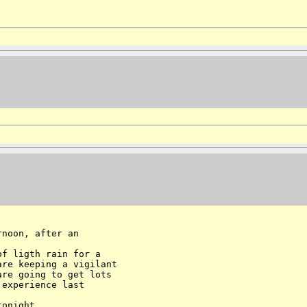
noon, after an 

f ligth rain for a 

re keeping a vigilant 

re going to get lots 

experience last 

onight...
