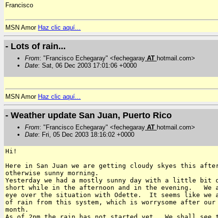
Francisco
MSN Amor
Haz clic aquí...
- Lots of rain...
From
: "Francisco Echegaray" <fechegaray
AT
hotmail.com>
Date
: Sat, 06 Dec 2003 17:01:06 +0000
MSN Amor
Haz clic aquí...
- Weather update San Juan, Puerto Rico
From
: "Francisco Echegaray" <fechegaray
AT
hotmail.com>
Date
: Fri, 05 Dec 2003 18:16:02 +0000
Hi!

Here in San Juan we are getting cloudy skyes this after
otherwise sunny morning.

Yesterday we had a mostly sunny day with a little bit o
short while in the afternoon and in the evening.   We a
eye over the situation with Odette.  It seems like we a
of rain from this system, which is worrysome after our 
month.

As of 2pm the rain has not started yet.  We shall see t