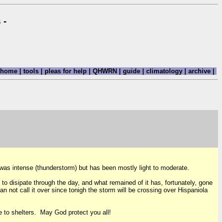
 -
home
|
tools
|
pleas for help
|
QHWRN
|
guide
|
climatology
|
archive
|
 was intense (thunderstorm) but has been mostly light to moderate.
o disipate through the day, and what remained of it has, fortunately, gone
 not call it over since tonigh the storm will be crossing over Hispaniola
e to shelters. May God protect you all!