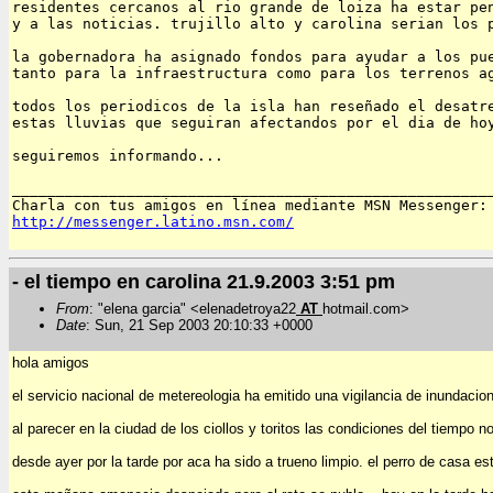
residentes cercanos al rio grande de loiza ha estar pen
y a las noticias. trujillo alto y carolina serian los p
la gobernadora ha asignado fondos para ayudar a los pue
tanto para la infraestructura como para los terrenos ag
todos los periodicos de la isla han reseñado el desatre
estas lluvias que seguiran afectandos por el dia de hoy
seguiremos informando...

_______________________________________________________
http://messenger.latino.msn.com/
- el tiempo en carolina 21.9.2003 3:51 pm
From
: "elena garcia" <elenadetroya22
AT
hotmail.com>
Date
: Sun, 21 Sep 2003 20:10:33 +0000
hola amigos
el servicio nacional de metereologia ha emitido una vigilancia de inundacio
al parecer en la ciudad de los ciollos y toritos las condiciones del tiempo
desde ayer por la tarde por aca ha sido a trueno limpio. el perro de casa es