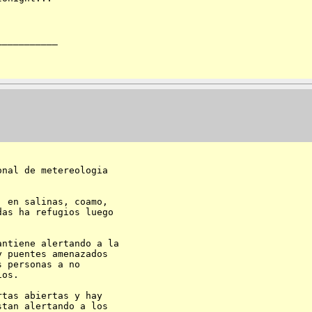
__________

nal de metereologia 

 en salinas, coamo, 

as ha refugios luego 

ntiene alertando a la 

 puentes amenazados 

 personas a no 

os.

tas abiertas y hay 

tan alertando a los 
