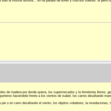
sido la misma historia... no ha parado de llover y muchos truenos. el perro 
eles de madera por donde quiera, los supermecados y la ferreterias llenos, g
porteros haciendole frente a los vientos de isabel, los carros desafiando mare
a pie o en carro desafiando el viento, los objetos voladores, la inundaciones,