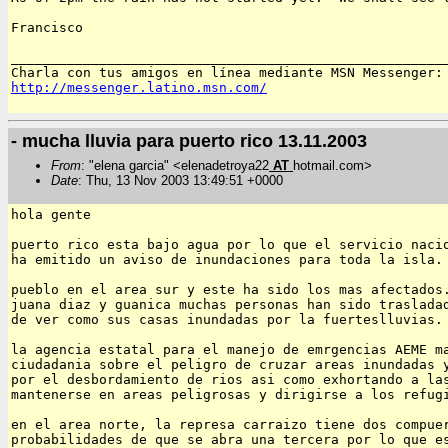
Francisco

_______________________________________________________
http://messenger.latino.msn.com/
- mucha lluvia para puerto rico 13.11.2003
From
: "elena garcia" <elenadetroya22
AT
hotmail.com>
Date
: Thu, 13 Nov 2003 13:49:51 +0000
hola gente

puerto rico esta bajo agua por lo que el servicio nacio
ha emitido un aviso de inundaciones para toda la isla.

pueblo en el area sur y este ha sido los mas afectados.
juana diaz y guanica muchas personas han sido trasladad
de ver como sus casas inundadas por la fuerteslluvias.

la agencia estatal para el manejo de emrgencias AEME ma
ciudadania sobre el peligro de cruzar areas inundadas y
por el desbordamiento de rios asi como exhortando a las
mantenerse en areas peligrosas y dirigirse a los refugi
en el area norte, la represa carraizo tiene dos compuer
probabilidades de que se abra una tercera por lo que es