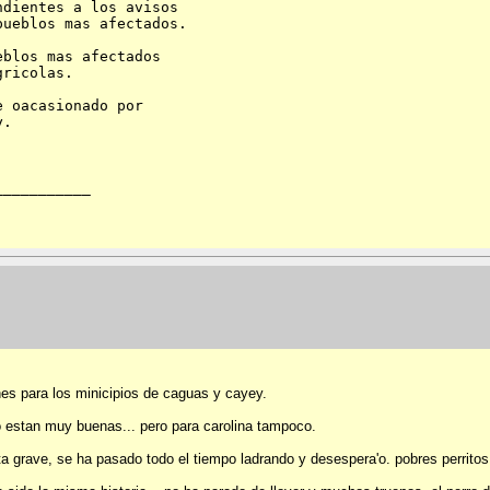
dientes a los avisos 

ueblos mas afectados.

blos mas afectados 

ricolas.

 oacasionado por 

.

__________

nes para los minicipios de caguas y cayey.
 no estan muy buenas... pero para carolina tampoco.
ta grave, se ha pasado todo el tiempo ladrando y desespera'o. pobres perritos.