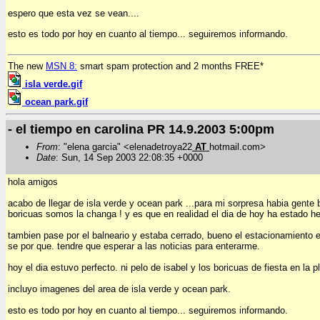
espero que esta vez se vean....
esto es todo por hoy en cuanto al tiempo... seguiremos informando.
The new
MSN 8:
smart spam protection and 2 months FREE*
isla verde.gif
ocean park.gif
- el tiempo en carolina PR 14.9.2003 5:00pm
From
: "elena garcia" <elenadetroya22
AT
hotmail.com>
Date
: Sun, 14 Sep 2003 22:08:35 +0000
hola amigos
acabo de llegar de isla verde y ocean park ...para mi sorpresa habia gente
boricuas somos la changa ! y es que en realidad el dia de hoy ha estado he
tambien pase por el balneario y estaba cerrado, bueno el estacionamiento e
se por que. tendre que esperar a las noticias para enterarme.
hoy el dia estuvo perfecto. ni pelo de isabel y los boricuas de fiesta en la p
incluyo imagenes del area de isla verde y ocean park.
esto es todo por hoy en cuanto al tiempo... seguiremos informando.