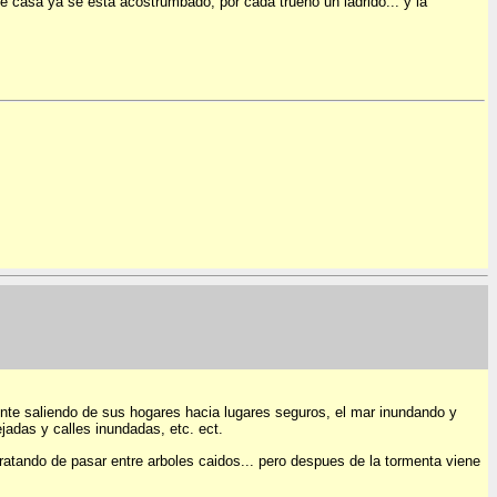
de casa ya se esta acostrumbado, por cada trueno un ladrido... y la
ente saliendo de sus hogares hacia lugares seguros, el mar inundando y
jadas y calles inundadas, etc. ect.
 tratando de pasar entre arboles caidos... pero despues de la tormenta viene