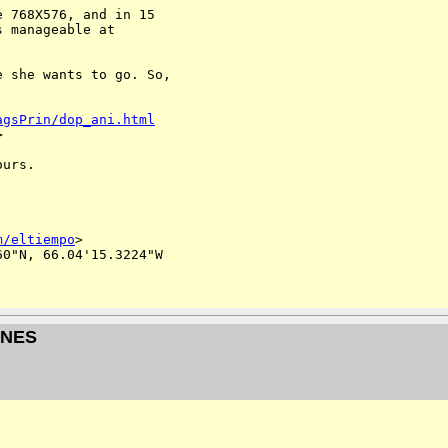
 768X576, and in 15

 manageable at

 she wants to go. So,

agsPrin/dop_ani.html
>  

urs. 

m/eltiempo
> 

0"N, 66.04'15.3224"W

GENES