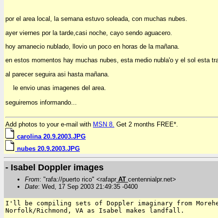
por el area local, la semana estuvo soleada, con muchas nubes.
ayer viernes por la tarde,casi noche, cayo sendo aguacero.
hoy amanecio nublado, llovio un poco en horas de la mañana.
en estos momentos hay muchas nubes, esta medio nubla'o y el sol esta trata
al parecer seguira asi hasta mañana.
le envio unas imagenes del area.
seguiremos informando...
Add photos to your e-mail with
MSN 8.
Get 2 months FREE*.
carolina 20.9.2003.JPG
nubes 20.9.2003.JPG
- Isabel Doppler images
From
: "rafa://puerto rico" <rafapr
AT
centennialpr.net>
Date
: Wed, 17 Sep 2003 21:49:35 -0400
I'll be compiling sets of Doppler imaginary from Morehe
Norfolk/Richmond, VA as Isabel makes landfall.
